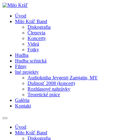
Úvod
Milo Kráľ Band
Diskografia
Členovia
Koncerty
Videá
Fotky
Hudba
Hudba scénická
Filmy
Iné projekty
Audiokniha Jevgenij Zamjatin, MY
Dušnosť 2008 (koncert)
Rozhlasové nahrávky
Teoretické práce
Galéria
Kontakt
Úvod
Milo Kráľ Band
Diskografia