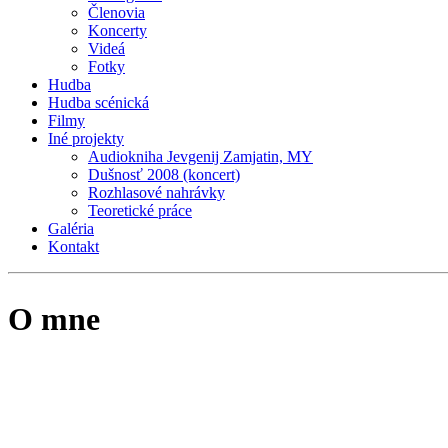
Členovia
Koncerty
Videá
Fotky
Hudba
Hudba scénická
Filmy
Iné projekty
Audiokniha Jevgenij Zamjatin, MY
Dušnosť 2008 (koncert)
Rozhlasové nahrávky
Teoretické práce
Galéria
Kontakt
O mne