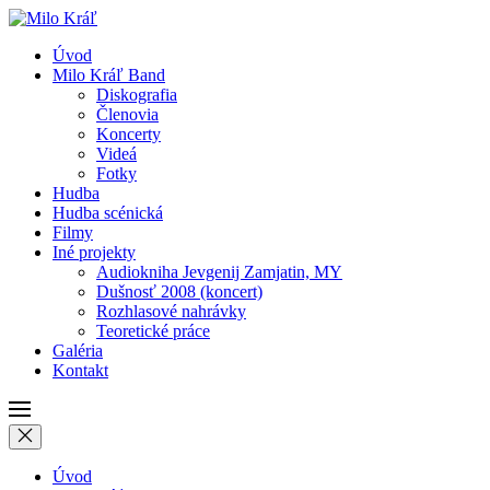
Úvod
Milo Kráľ Band
Diskografia
Členovia
Koncerty
Videá
Fotky
Hudba
Hudba scénická
Filmy
Iné projekty
Audiokniha Jevgenij Zamjatin, MY
Dušnosť 2008 (koncert)
Rozhlasové nahrávky
Teoretické práce
Galéria
Kontakt
Úvod