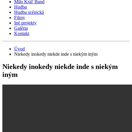
Milo Kráľ Band
Hudba
Hudba scénická
Filmy
Iné projekty
Galéria
Kontakt
Úvod
Niekedy inokedy niekde inde s niekým iným
Niekedy inokedy niekde inde s niekým
iným